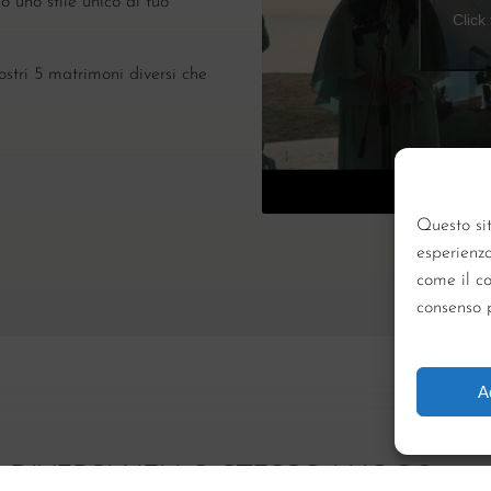
 uno stile unico al tuo
Click
stri 5 matrimoni diversi che
Questo sit
esperienz
come il co
consenso p
A
 DIVERSI NELLO STESSO LUOGO