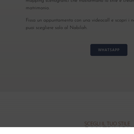
mapping scenografici che trasformano lo stile e creano
matrimonio.
Fissa un appuntamento con una videocall e scopri i no
puoi scegliere solo al Nabilah.
WHATSAPP
SCEGLI IL TUO STILE
5 MATRIMONI