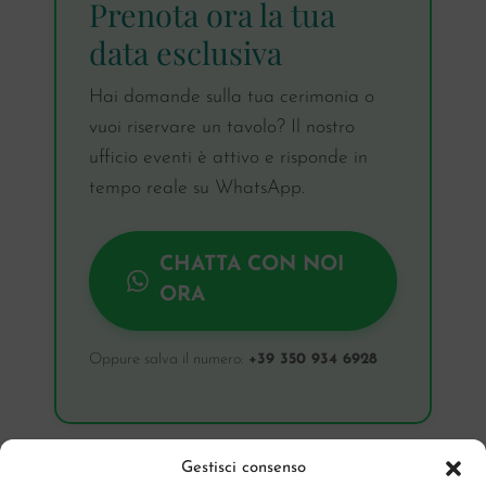
Prenota ora la tua
data esclusiva
Hai domande sulla tua cerimonia o
vuoi riservare un tavolo? Il nostro
ufficio eventi è attivo e risponde in
tempo reale su WhatsApp.
CHATTA CON NOI
ORA
Oppure salva il numero:
+39 350 934 6928
Gestisci consenso